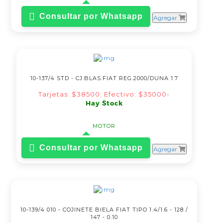
Iluminación
Juntas-Inyecciones-Bujías
Consultar por Whatsapp
Agregar
Lubricantes
Mangueras
Motor
Orings
Pegamentos
Radiadores
Refrigeración
10-137/4 STD - CJ.BLAS.FIAT REG.2000/DUNA 1.7
Selectora
Soporte Escape
Tarjetas: $38500; Efectivo: $35000-
Soporte Motor
Hay Stock
Soporte Caja
Tapas Flotantes de
Combustible
MOTOR
Tazas
Tren Delantero
Consultar por Whatsapp
Agregar
Tren Trasero
10-139/4 010 - COJINETE BIELA FIAT TIPO 1.4/1.6 - 128 /
147 - 0.10