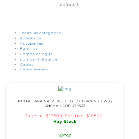
celular).
Todas las categorías
Accesorios
Autopartes
Baterias
Bomba de agua
Bomba Hidráulica
Cables
Combustibles
Condensadores
Coronas de Arranque
Correas
Cosmética del Automotor
Embrague
JUNTA TAPA VALV. PEUGEOT / CITROEN / DW8 /
Electricidad
ANCHA / COD 470633
Electroventiladores
Estéreos
Tarjetas: $18500; Efectivo: $18500-
Distribución
Hay Stock
Frenos
Filtros
Herramientas
MOTOR
Hidráulica