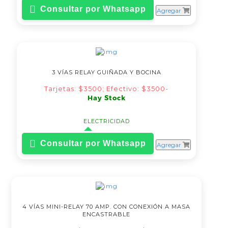
Iluminación
Consultar por Whatsapp
Agregar
Juntas-Inyecciones-Bujías
Lubricantes
Mangueras
Motor
Orings
Pegamentos
Radiadores
3 VÍAS RELAY GUIÑADA Y BOCINA
Refrigeración
Selectora
Tarjetas: $3500; Efectivo: $3500-
Soporte Escape
Hay Stock
Soporte Motor
Soporte Caja
Tapas Flotantes de
ELECTRICIDAD
Combustible
Tazas
Consultar por Whatsapp
Agregar
Tren Delantero
Tren Trasero
4 VÍAS MINI-RELAY 70 AMP. CON CONEXIÓN A MASA
ENCASTRABLE