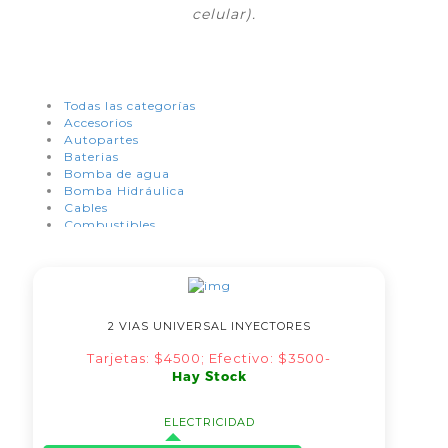
celular).
Todas las categorías
Accesorios
Autopartes
Baterias
Bomba de agua
Bomba Hidráulica
Cables
Combustibles
Condensadores
Coronas de Arranque
Correas
Cosmética del Automotor
Embrague
Electricidad
2 VIAS UNIVERSAL INYECTORES
Electroventiladores
Tarjetas: $4500; Efectivo: $3500-
Estéreos
Hay Stock
Distribución
Frenos
Filtros
ELECTRICIDAD
Herramientas
Hidráulica